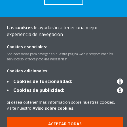
Las
cookies
le ayudarán a tener una mejor
Quiénes somos
experiencia de navegación
Cookies esenciales:
Destacados
Son necesarias para navegar en nuestra página web y proporcionar los
servicios solicitados ("cookies necesarias").
Cookies adicionales:
Contactar con Daikin
Cookies de funcionalidad:
Cookies de publicidad:
Nuestros Productos
Si desea obtener más información sobre nuestras cookies,
visite nuestro
Aviso sobre cookies
.
Copyright © Daikin
ACEPTAR TODAS