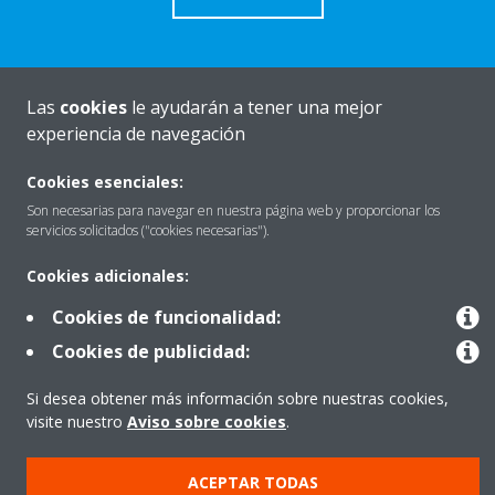
Las
cookies
le ayudarán a tener una mejor
Quiénes somos
experiencia de navegación
Cookies esenciales:
Destacados
Son necesarias para navegar en nuestra página web y proporcionar los
servicios solicitados ("cookies necesarias").
Cookies adicionales:
Contactar con Daikin
Cookies de funcionalidad:
Cookies de publicidad:
Nuestros Productos
Si desea obtener más información sobre nuestras cookies,
visite nuestro
Aviso sobre cookies
.
Copyright © Daikin
ACEPTAR TODAS