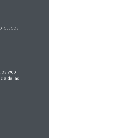
olicitados
itios web
cia de las