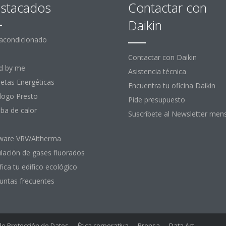
stacados
Contactar con
Daikin
 acondicionado
Contactar con Daikin
d by me
Asistencia técnica
uetas Energéticas
Encuentra tu oficina Daikin
logo Presto
Pide presupuesto
a de calor
Suscríbete al Newsletter men
ware VRV/Altherma
lación de gases fluorados
fica tu edifico ecológico
untas frecuentes
 de Protección de Datos
Ética corporativa
Prensa
Data Act