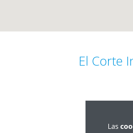
El Corte 
Av. Juan Carlos I, s/
28806 Alcalá de He
Las
coo