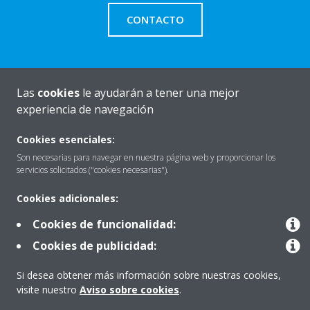
CONTACTO
Las
cookies
le ayudarán a tener una mejor
Quiénes somos
experiencia de navegación
Cookies esenciales:
Destacados
Son necesarias para navegar en nuestra página web y proporcionar los
servicios solicitados ("cookies necesarias").
Cookies adicionales:
Contactar con Daikin
Cookies de funcionalidad:
Cookies de publicidad:
Nuestros Productos
Si desea obtener más información sobre nuestras cookies,
visite nuestro
Aviso sobre cookies
.