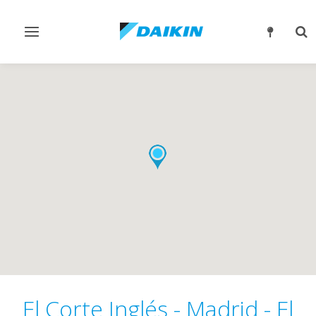
Alternar
Alt
navegación
bú
El Corte Inglés - Madrid - El