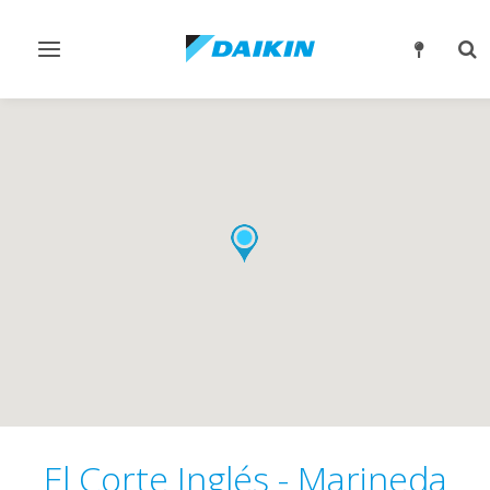
Alternar
Alt
navegación
bú
El Corte Inglés - Marineda