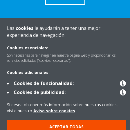
Las
cookies
le ayudarán a tener una mejor
Quiénes somos
experiencia de navegación
Cookies esenciales:
Destacados
Son necesarias para navegar en nuestra página web y proporcionar los
servicios solicitados ("cookies necesarias").
Cookies adicionales:
Contactar con Daikin
Cookies de funcionalidad:
Cookies de publicidad:
Nuestros Productos
Si desea obtener más información sobre nuestras cookies,
visite nuestro
Aviso sobre cookies
.
Copyright © Daikin
ACEPTAR TODAS