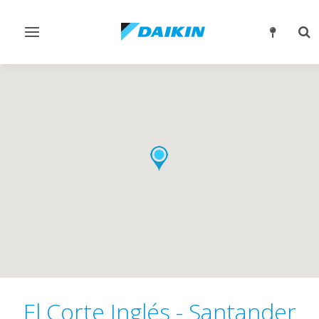
Alternar
Alt
navegación
bú
El Corte Inglés - Santander