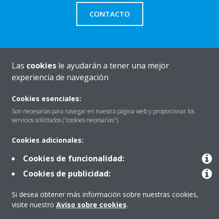
CONTACTO
Las
cookies
le ayudarán a tener una mejor
Quiénes somos
experiencia de navegación
Cookies esenciales:
Destacados
Son necesarias para navegar en nuestra página web y proporcionar los
servicios solicitados ("cookies necesarias").
Cookies adicionales:
Contactar con Daikin
Cookies de funcionalidad:
Cookies de publicidad:
Nuestros Productos
Si desea obtener más información sobre nuestras cookies,
visite nuestro
Aviso sobre cookies
.