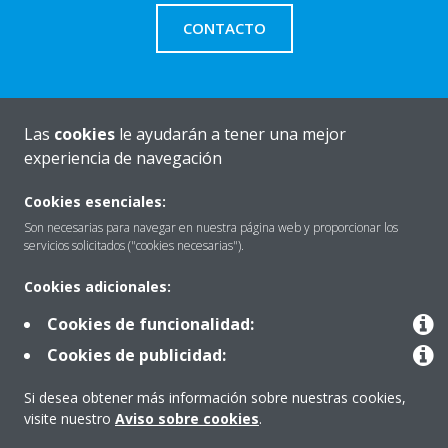
CONTACTO
Las
cookies
le ayudarán a tener una mejor
Quiénes somos
experiencia de navegación
Cookies esenciales:
Destacados
Son necesarias para navegar en nuestra página web y proporcionar los
servicios solicitados ("cookies necesarias").
Cookies adicionales:
Contactar con Daikin
Cookies de funcionalidad:
Cookies de publicidad:
Nuestros Productos
Si desea obtener más información sobre nuestras cookies,
visite nuestro
Aviso sobre cookies
.