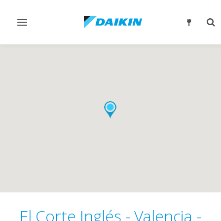
Alternar
Alt
navegación
bú
El Corte Inglés - Valencia -