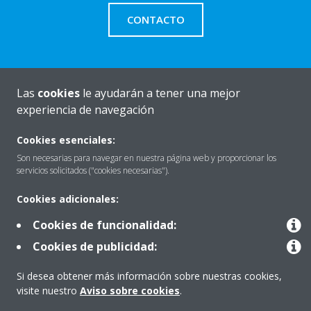
CONTACTO
Las
cookies
le ayudarán a tener una mejor
Quiénes somos
experiencia de navegación
Cookies esenciales:
Destacados
Son necesarias para navegar en nuestra página web y proporcionar los
servicios solicitados ("cookies necesarias").
Cookies adicionales:
Contactar con Daikin
Cookies de funcionalidad:
Cookies de publicidad:
Nuestros Productos
Si desea obtener más información sobre nuestras cookies,
visite nuestro
Aviso sobre cookies
.