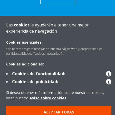
Las
cookies
le ayudarán a tener una mejor
Quiénes somos
experiencia de navegación
Cookies esenciales:
Destacados
Son necesarias para navegar en nuestra página web y proporcionar los
servicios solicitados ("cookies necesarias").
Cookies adicionales:
Contactar con Daikin
Cookies de funcionalidad:
Cookies de publicidad:
Nuestros Productos
Si desea obtener más información sobre nuestras cookies,
visite nuestro
Aviso sobre cookies
.
Copyright © Daikin
ACEPTAR TODAS