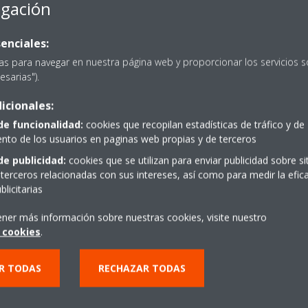
egación
enciales:
as para navegar en nuestra página web y proporcionar los servicios s
esarias").
icionales:
PIDE PRESUPUESTO
de funcionalidad:
cookies que recopilan estadísticas de tráfico y de
to de los usuarios en paginas web propias y de terceros
de publicidad:
cookies que se utilizan para enviar publicidad sobre s
terceros relacionadas con sus intereses, así como para medir la efica
licitarias
ener más información sobre nuestras cookies, visite nuestro
 cookies
.
R TODAS
RECHAZAR TODAS