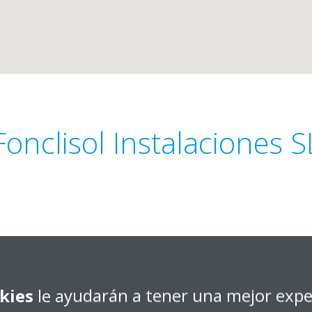
Fonclisol Instalaciones S
lva, 2
Obtener dirección
r, Málaga
kies
le ayudarán a tener una mejor expe