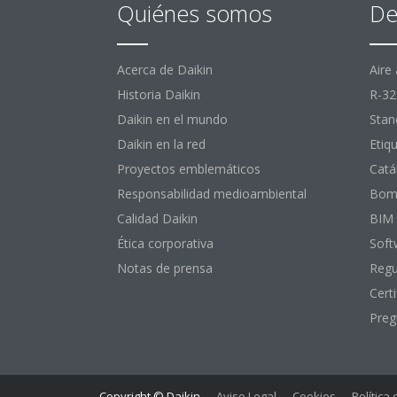
Quiénes somos
De
Acerca de Daikin
Aire
Historia Daikin
R-32
Daikin en el mundo
Stan
Daikin en la red
Etiq
Proyectos emblemáticos
Catá
Responsabilidad medioambiental
Bomb
Calidad Daikin
BIM
Ética corporativa
Soft
Notas de prensa
Regu
Certi
Preg
Copyright © Daikin
Aviso Legal
Cookies
Política