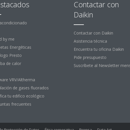
stacados
Contactar con
Daikin
 acondicionado
Contactar con Daikin
d by me
Asistencia técnica
uetas Energéticas
Encuentra tu oficina Daikin
logo Presto
Pide presupuesto
a de calor
Suscríbete al Newsletter men
ware VRV/Altherma
lación de gases fluorados
fica tu edifico ecológico
untas frecuentes
 de Protección de Datos
Ética corporativa
Prensa
Data Act