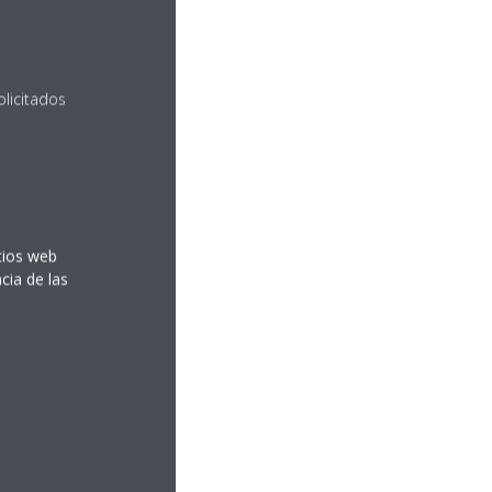
olicitados
itios web
cia de las