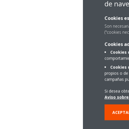
de nav
Cookies es
Son necesari
("cookies nec
Cookies ad
Cookies 
comportamien
Cookies 
propios o de 
campañas pub
Si desea obt
Aviso sobre
ACEPTA