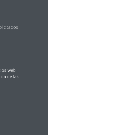
olicitados
itios web
cia de las