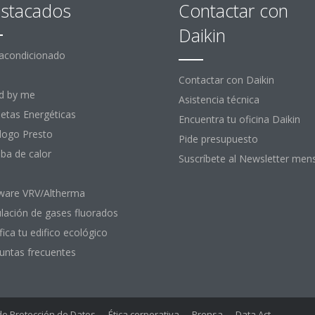
stacados
Contactar con
Daikin
 acondicionado
Contactar con Daikin
d by me
Asistencia técnica
uetas Energéticas
Encuentra tu oficina Daikin
logo Presto
Pide presupuesto
a de calor
Suscríbete al Newsletter men
ware VRV/Altherma
lación de gases fluorados
fica tu edifico ecológico
untas frecuentes
 de Protección de Datos
Ética corporativa
Prensa
Data Act