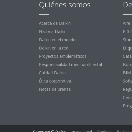
Quiénes somos
De
Acerca de Daikin
Aire
Historia Daikin
R-32
Daikin en el mundo
Stan
Daikin en la red
Etiq
Proyectos emblemáticos
Catá
Responsabilidad medioambiental
Bomb
Calidad Daikin
BIM
Ética corporativa
Soft
Notas de prensa
Regu
Certi
Preg
Copyright © Daikin
Aviso Legal
Cookies
Política