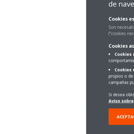
de nav
Cookies es
Son necesari
("cookies nec
Cookies ad
Cookies 
comportamien
Cookies 
propios o de 
campañas pub
Si desea obt
Aviso sobre
ACEPTA