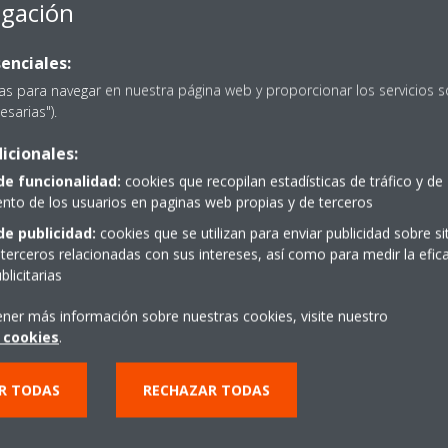
egación
enciales:
as para navegar en nuestra página web y proporcionar los servicios s
esarias").
icionales:
PIDE PRESPUESTO
de funcionalidad:
cookies que recopilan estadísticas de tráfico y de
to de los usuarios en paginas web propias y de terceros
de publicidad:
cookies que se utilizan para enviar publicidad sobre s
terceros relacionadas con sus intereses, así como para medir la efica
licitarias
ener más información sobre nuestras cookies, visite nuestro
 cookies
.
R TODAS
RECHAZAR TODAS