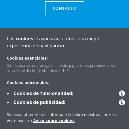
CONTACTO
Las
cookies
le ayudarán a tener una mejor
Quiénes somos
experiencia de navegación
Cookies esenciales:
Destacados
Son necesarias para navegar en nuestra página web y proporcionar los
servicios solicitados ("cookies necesarias").
Cookies adicionales:
Contactar con Daikin
Cookies de funcionalidad:
Cookies de publicidad:
Nuestros Productos
Si desea obtener más información sobre nuestras cookies,
visite nuestro
Aviso sobre cookies
.