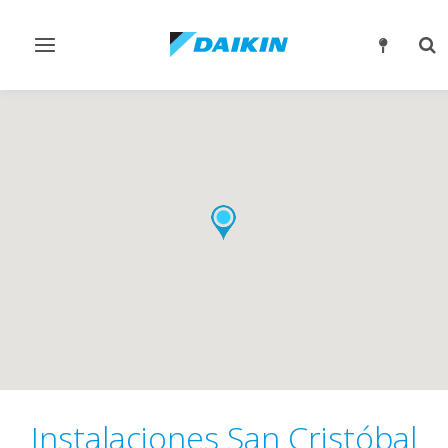
Alternar
Alt
navegación
bú
Instalaciones San Cristóbal