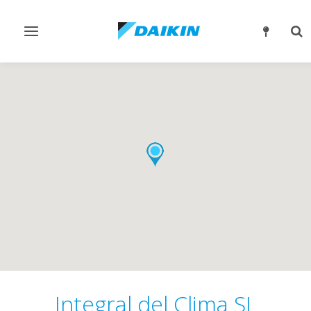
Alternar
Alt
navegación
bú
Integral del Clima SL