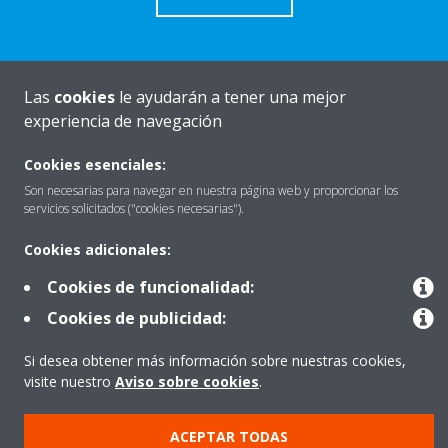
Las
cookies
le ayudarán a tener una mejor
Quiénes somos
experiencia de navegación
Cookies esenciales:
Destacados
Son necesarias para navegar en nuestra página web y proporcionar los
servicios solicitados ("cookies necesarias").
Cookies adicionales:
Contactar con Daikin
Cookies de funcionalidad:
Cookies de publicidad:
Nuestros Productos
Si desea obtener más información sobre nuestras cookies,
visite nuestro
Aviso sobre cookies
.
Copyright © Daikin
ACEPTAR TODAS