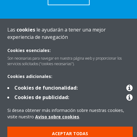
Las
cookies
le ayudarán a tener una mejor
Quiénes somos
experiencia de navegación
Cookies esenciales:
Destacados
Son necesarias para navegar en nuestra página web y proporcionar los
servicios solicitados ("cookies necesarias").
Cookies adicionales:
Contactar con Daikin
Cookies de funcionalidad:
Cookies de publicidad:
Nuestros Productos
Si desea obtener más información sobre nuestras cookies,
visite nuestro
Aviso sobre cookies
.
Copyright © Daikin
ACEPTAR TODAS