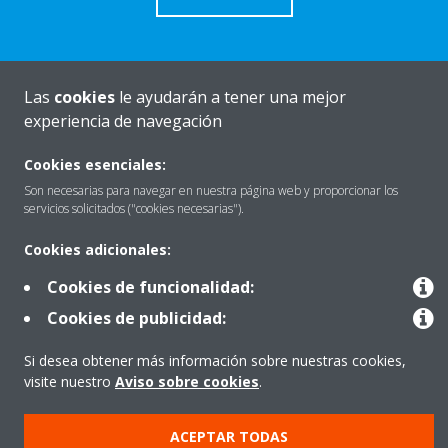
Las
cookies
le ayudarán a tener una mejor
Quiénes somos
experiencia de navegación
Cookies esenciales:
Destacados
Son necesarias para navegar en nuestra página web y proporcionar los
servicios solicitados ("cookies necesarias").
Cookies adicionales:
Contactar con Daikin
Cookies de funcionalidad:
Cookies de publicidad:
Nuestros Productos
Si desea obtener más información sobre nuestras cookies,
visite nuestro
Aviso sobre cookies
.
Copyright © Daikin
ACEPTAR TODAS