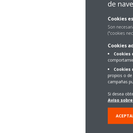
de nav
Cookies es
Son necesari
("cookies nec
Cookies ad
Cookies 
comportamien
Cookies 
propios o de 
campañas pub
Si desea obt
Aviso sobre
ACEPTA