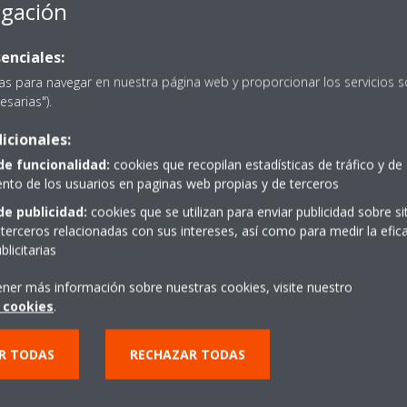
egación
enciales:
as para navegar en nuestra página web y proporcionar los servicios s
esarias").
icionales:
PIDE PRESUPUESTO
de funcionalidad:
cookies que recopilan estadísticas de tráfico y de
to de los usuarios en paginas web propias y de terceros
de publicidad:
cookies que se utilizan para enviar publicidad sobre s
terceros relacionadas con sus intereses, así como para medir la efica
licitarias
ener más información sobre nuestras cookies, visite nuestro
 cookies
.
R TODAS
RECHAZAR TODAS