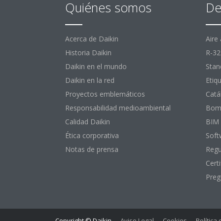
Quiénes somos
De
Acerca de Daikin
Aire
Historia Daikin
R-32
Daikin en el mundo
Stan
Daikin en la red
Etiq
Proyectos emblemáticos
Catá
Responsabilidad medioambiental
Bomb
Calidad Daikin
BIM
Ética corporativa
Soft
Notas de prensa
Regu
Certi
Preg
Copyright © Daikin
Aviso Legal
Cookies
Política