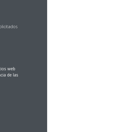
olicitados
itios web
cia de las