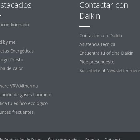
stacados
Contactar con
Daikin
 acondicionado
Contactar con Daikin
d by me
Asistencia técnica
uetas Energéticas
Encuentra tu oficina Daikin
logo Presto
Pide presupuesto
a de calor
Suscríbete al Newsletter men
ware VRV/Altherma
lación de gases fluorados
fica tu edifico ecológico
untas frecuentes
 de Protección de Datos
Ética corporativa
Prensa
Data Act