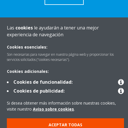
Las
cookies
le ayudarán a tener una mejor
Quiénes somos
experiencia de navegación
Cookies esenciales:
Destacados
Son necesarias para navegar en nuestra página web y proporcionar los
servicios solicitados ("cookies necesarias").
Cookies adicionales:
Contactar con Daikin
Cookies de funcionalidad:
Cookies de publicidad:
Nuestros Productos
Si desea obtener más información sobre nuestras cookies,
visite nuestro
Aviso sobre cookies
.
Copyright © Daikin
ACEPTAR TODAS