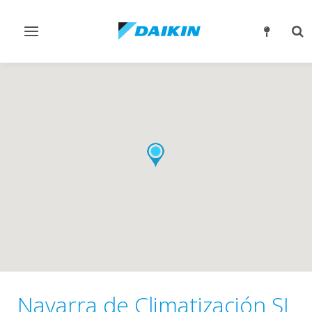
Alternar
Alt
navegación
bú
Navarra de Climatización SL