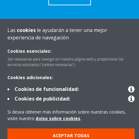
Las
cookies
le ayudarán a tener una mejor
Quiénes somos
experiencia de navegación
Cookies esenciales:
Destacados
Son necesarias para navegar en nuestra página web y proporcionar los
servicios solicitados ("cookies necesarias").
Cookies adicionales:
Contactar con Daikin
Cookies de funcionalidad:
Cookies de publicidad:
Nuestros Productos
Si desea obtener más información sobre nuestras cookies,
visite nuestro
Aviso sobre cookies
.
Copyright © Daikin
ACEPTAR TODAS