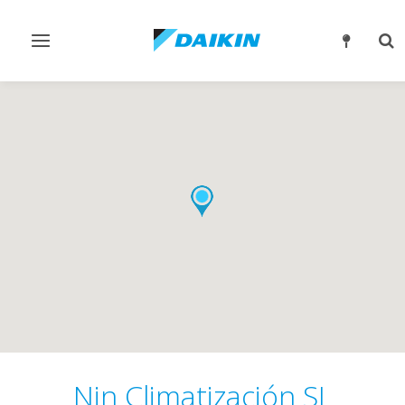
Alternar
Alt
navegación
bú
Nin Climatización SL