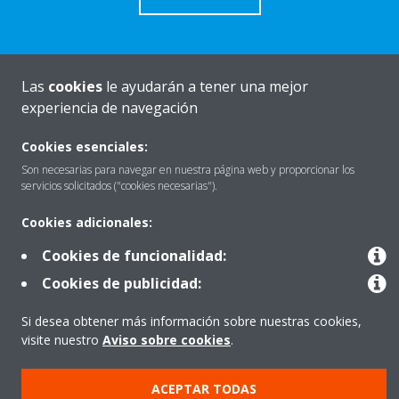
Las
cookies
le ayudarán a tener una mejor
Quiénes somos
experiencia de navegación
Cookies esenciales:
Destacados
Son necesarias para navegar en nuestra página web y proporcionar los
servicios solicitados ("cookies necesarias").
Cookies adicionales:
Contactar con Daikin
Cookies de funcionalidad:
Cookies de publicidad:
Nuestros Productos
Si desea obtener más información sobre nuestras cookies,
visite nuestro
Aviso sobre cookies
.
Copyright © Daikin
ACEPTAR TODAS