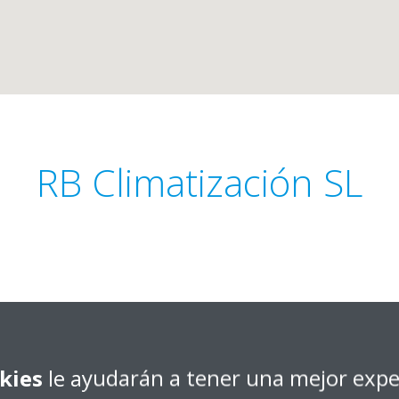
RB Climatización SL
no, 46
Obtener dirección
doba
kies
le ayudarán a tener una mejor expe