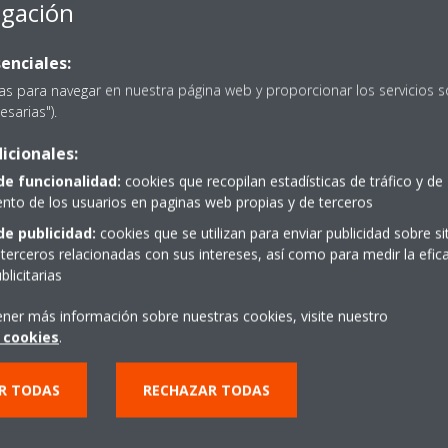
egación
enciales:
as para navegar en nuestra página web y proporcionar los servicios s
esarias").
icionales:
PIDE PRESUPUESTO
de funcionalidad:
cookies que recopilan estadísticas de tráfico y de
to de los usuarios en paginas web propias y de terceros
de publicidad:
cookies que se utilizan para enviar publicidad sobre s
terceros relacionadas con sus intereses, así como para medir la efica
licitarias
ener más información sobre nuestras cookies, visite nuestro
 cookies
.
R TODAS
RECHAZAR TODAS