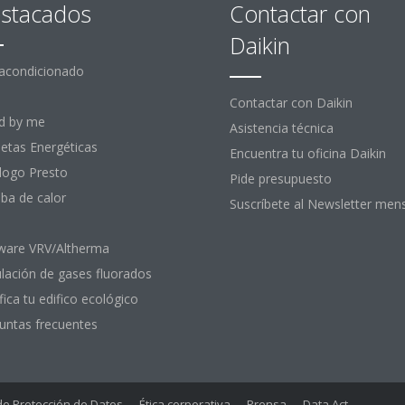
stacados
Contactar con
Daikin
 acondicionado
Contactar con Daikin
d by me
Asistencia técnica
uetas Energéticas
Encuentra tu oficina Daikin
logo Presto
Pide presupuesto
a de calor
Suscríbete al Newsletter men
ware VRV/Altherma
lación de gases fluorados
fica tu edifico ecológico
untas frecuentes
 de Protección de Datos
Ética corporativa
Prensa
Data Act