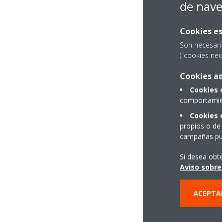
de nav
Cookies es
Son necesari
("cookies nec
Cookies ad
Cookies 
comportamien
Cookies 
propios o de 
campañas pub
Si desea obt
Aviso sobre
ACEPTA