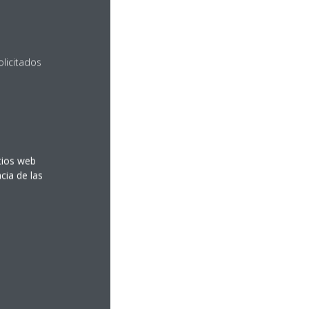
olicitados
itios web
cia de las