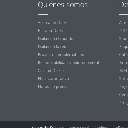
Quiénes somos
De
Acerca de Daikin
Aire
Historia Daikin
R-32
Daikin en el mundo
Stan
Daikin en la red
Etiq
Proyectos emblemáticos
Catá
Responsabilidad medioambiental
Bomb
Calidad Daikin
BIM
Ética corporativa
Soft
Notas de prensa
Regu
Certi
Preg
Copyright © Daikin
Aviso Legal
Cookies
Política