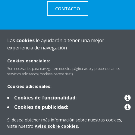
CONTACTO
Las
cookies
le ayudarán a tener una mejor
Quiénes somos
experiencia de navegación
Cookies esenciales:
Destacados
Son necesarias para navegar en nuestra página web y proporcionar los
servicios solicitados ("cookies necesarias").
Cookies adicionales:
Contactar con Daikin
Cookies de funcionalidad:
Cookies de publicidad:
Nuestros Productos
Si desea obtener más información sobre nuestras cookies,
visite nuestro
Aviso sobre cookies
.