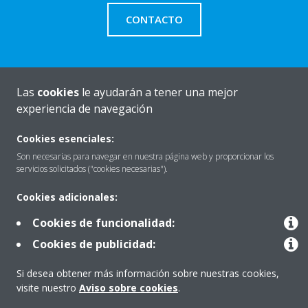
CONTACTO
Las
cookies
le ayudarán a tener una mejor
Quiénes somos
experiencia de navegación
Cookies esenciales:
Destacados
Son necesarias para navegar en nuestra página web y proporcionar los
servicios solicitados ("cookies necesarias").
Cookies adicionales:
Contactar con Daikin
Cookies de funcionalidad:
Cookies de publicidad:
Nuestros Productos
Si desea obtener más información sobre nuestras cookies,
visite nuestro
Aviso sobre cookies
.