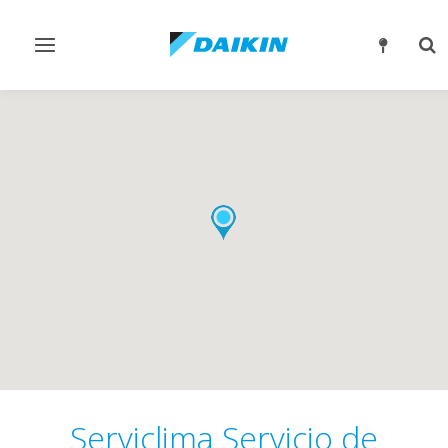
Alternar
Alt
navegación
bú
Serviclima Servicio de