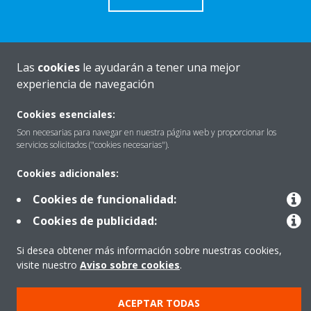
Las
cookies
le ayudarán a tener una mejor
Quiénes somos
experiencia de navegación
Cookies esenciales:
Destacados
Son necesarias para navegar en nuestra página web y proporcionar los
servicios solicitados ("cookies necesarias").
Cookies adicionales:
Contactar con Daikin
Cookies de funcionalidad:
Cookies de publicidad:
Nuestros Productos
Si desea obtener más información sobre nuestras cookies,
visite nuestro
Aviso sobre cookies
.
Copyright © Daikin
ACEPTAR TODAS