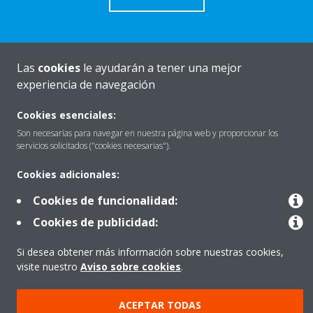
Las
cookies
le ayudarán a tener una mejor
Quiénes somos
experiencia de navegación
Cookies esenciales:
Destacados
Son necesarias para navegar en nuestra página web y proporcionar los
servicios solicitados ("cookies necesarias").
Cookies adicionales:
Contactar con Daikin
Cookies de funcionalidad:
Cookies de publicidad:
Nuestros Productos
Si desea obtener más información sobre nuestras cookies,
visite nuestro
Aviso sobre cookies
.
Copyright © Daikin
ACEPTAR TODAS