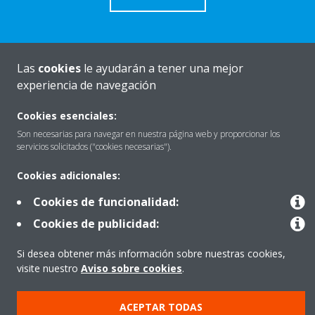
Las
cookies
le ayudarán a tener una mejor
Quiénes somos
experiencia de navegación
Cookies esenciales:
Destacados
Son necesarias para navegar en nuestra página web y proporcionar los
servicios solicitados ("cookies necesarias").
Cookies adicionales:
Contactar con Daikin
Cookies de funcionalidad:
Cookies de publicidad:
Nuestros Productos
Si desea obtener más información sobre nuestras cookies,
visite nuestro
Aviso sobre cookies
.
Copyright © Daikin
ACEPTAR TODAS