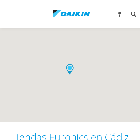
Alternar
Alt
navegación
bú
Tiendas Euronics en Cádiz