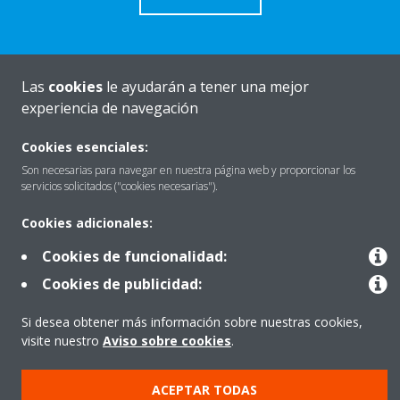
Las
cookies
le ayudarán a tener una mejor
Quiénes somos
experiencia de navegación
Cookies esenciales:
Destacados
Son necesarias para navegar en nuestra página web y proporcionar los
servicios solicitados ("cookies necesarias").
Cookies adicionales:
Contactar con Daikin
Cookies de funcionalidad:
Cookies de publicidad:
Nuestros Productos
Si desea obtener más información sobre nuestras cookies,
visite nuestro
Aviso sobre cookies
.
Copyright © Daikin
ACEPTAR TODAS