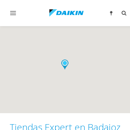
Alternar
Alt
navegación
bú
Tiendas Expert en Badajoz