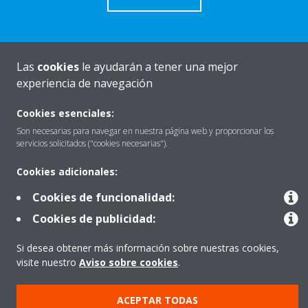
Las
cookies
le ayudarán a tener una mejor
Quiénes somos
experiencia de navegación
Cookies esenciales:
Destacados
Son necesarias para navegar en nuestra página web y proporcionar los
servicios solicitados ("cookies necesarias").
Cookies adicionales:
Contactar con Daikin
Cookies de funcionalidad:
Cookies de publicidad:
Nuestros Productos
Si desea obtener más información sobre nuestras cookies,
visite nuestro
Aviso sobre cookies
.
Copyright © Daikin
ACEPTAR TODAS