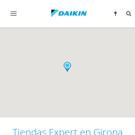
Alternar
Alt
navegación
bú
Tiendas Expert en Girona