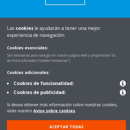
Las
cookies
le ayudarán a tener una mejor
Quiénes somos
experiencia de navegación
Cookies esenciales:
Destacados
Son necesarias para navegar en nuestra página web y proporcionar los
servicios solicitados ("cookies necesarias").
Cookies adicionales:
Contactar con Daikin
Cookies de funcionalidad:
Cookies de publicidad:
Nuestros Productos
Si desea obtener más información sobre nuestras cookies,
visite nuestro
Aviso sobre cookies
.
Copyright © Daikin
ACEPTAR TODAS