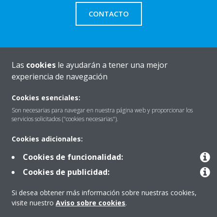
CONTACTO
Las
cookies
le ayudarán a tener una mejor
Quiénes somos
experiencia de navegación
Cookies esenciales:
Destacados
Son necesarias para navegar en nuestra página web y proporcionar los
servicios solicitados ("cookies necesarias").
Cookies adicionales:
Contactar con Daikin
Cookies de funcionalidad:
Cookies de publicidad:
Nuestros Productos
Si desea obtener más información sobre nuestras cookies,
visite nuestro
Aviso sobre cookies
.