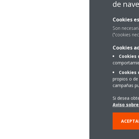
de nav
Cookies es
Son necesari
("cookies nec
Cookies ad
Cookies 
comportamien
Cookies 
propios o de 
campañas pub
Si desea obt
Aviso sobre
ACEPTA