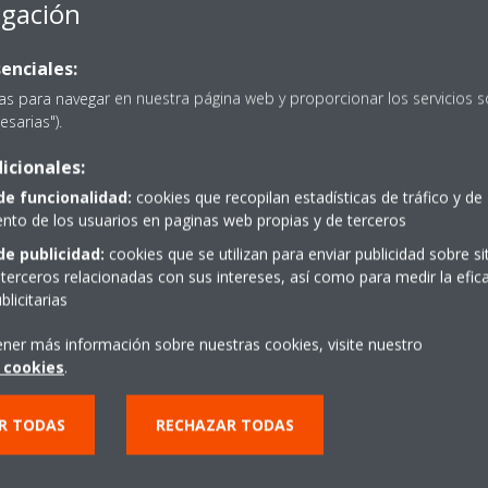
egación
enciales:
as para navegar en nuestra página web y proporcionar los servicios s
esarias").
icionales:
PIDE PRESUPUESTO
de funcionalidad:
cookies que recopilan estadísticas de tráfico y de
to de los usuarios en paginas web propias y de terceros
de publicidad:
cookies que se utilizan para enviar publicidad sobre s
terceros relacionadas con sus intereses, así como para medir la efica
licitarias
ener más información sobre nuestras cookies, visite nuestro
 cookies
.
R TODAS
RECHAZAR TODAS