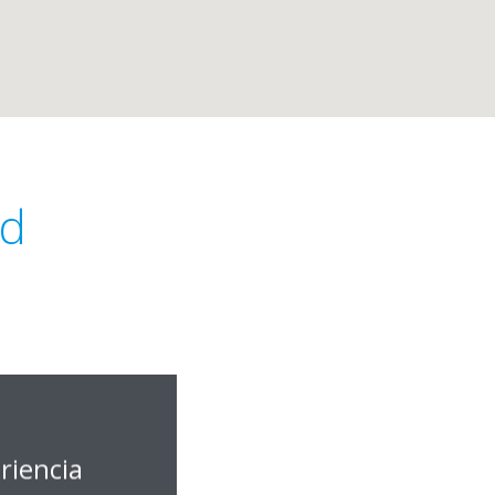
id
riencia