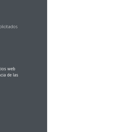
olicitados
itios web
cia de las