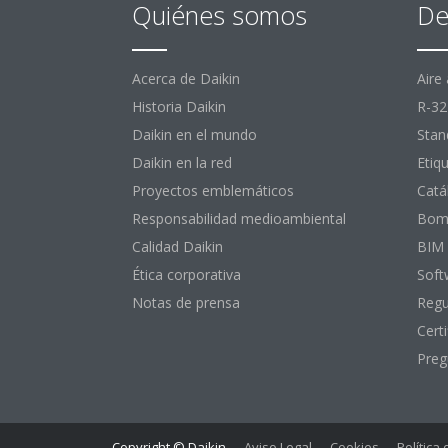
Quiénes somos
De
Acerca de Daikin
Aire
Historia Daikin
R-32
Daikin en el mundo
Stan
Daikin en la red
Etiq
Proyectos emblemáticos
Catá
Responsabilidad medioambiental
Bomb
Calidad Daikin
BIM
Ética corporativa
Soft
Notas de prensa
Regu
Certi
Preg
Copyright © Daikin
Aviso Legal
Cookies
Política