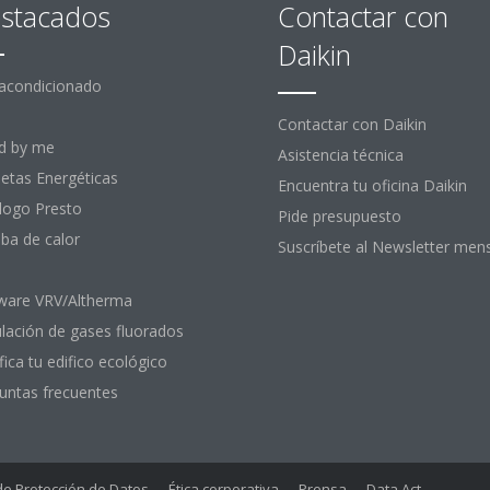
stacados
Contactar con
Daikin
 acondicionado
Contactar con Daikin
d by me
Asistencia técnica
uetas Energéticas
Encuentra tu oficina Daikin
logo Presto
Pide presupuesto
a de calor
Suscríbete al Newsletter men
ware VRV/Altherma
lación de gases fluorados
fica tu edifico ecológico
untas frecuentes
 de Protección de Datos
Ética corporativa
Prensa
Data Act