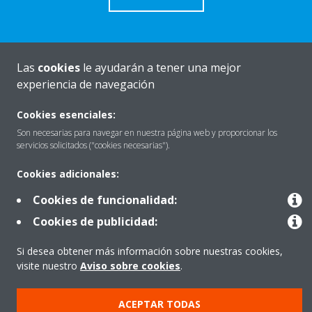
Las
cookies
le ayudarán a tener una mejor
Quiénes somos
experiencia de navegación
Cookies esenciales:
Destacados
Son necesarias para navegar en nuestra página web y proporcionar los
servicios solicitados ("cookies necesarias").
Cookies adicionales:
Contactar con Daikin
Cookies de funcionalidad:
Cookies de publicidad:
Nuestros Productos
Si desea obtener más información sobre nuestras cookies,
visite nuestro
Aviso sobre cookies
.
Copyright © Daikin
ACEPTAR TODAS