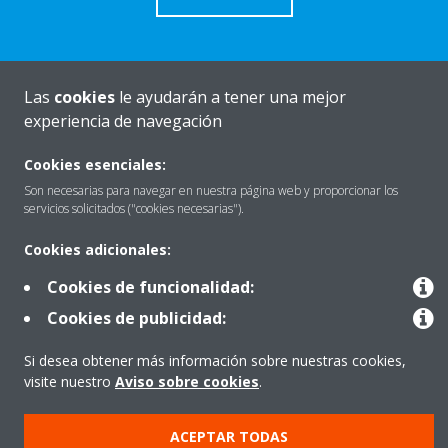
Las
cookies
le ayudarán a tener una mejor
Quiénes somos
experiencia de navegación
Cookies esenciales:
Destacados
Son necesarias para navegar en nuestra página web y proporcionar los
servicios solicitados ("cookies necesarias").
Cookies adicionales:
Contactar con Daikin
Cookies de funcionalidad:
Cookies de publicidad:
Nuestros Productos
Si desea obtener más información sobre nuestras cookies,
visite nuestro
Aviso sobre cookies
.
Copyright © Daikin
ACEPTAR TODAS