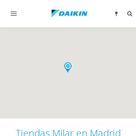
Alternar
Alt
navegación
bú
Tiendas Milar en Madrid