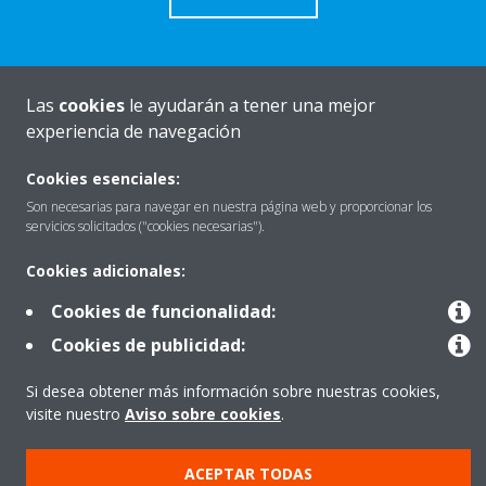
Las
cookies
le ayudarán a tener una mejor
Quiénes somos
experiencia de navegación
Cookies esenciales:
Destacados
Son necesarias para navegar en nuestra página web y proporcionar los
servicios solicitados ("cookies necesarias").
Cookies adicionales:
Contactar con Daikin
Cookies de funcionalidad:
Cookies de publicidad:
Nuestros Productos
Si desea obtener más información sobre nuestras cookies,
visite nuestro
Aviso sobre cookies
.
Copyright © Daikin
ACEPTAR TODAS