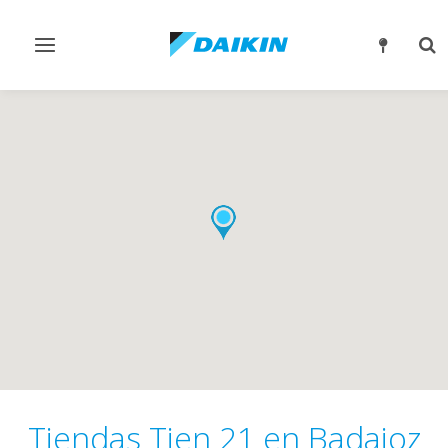
Alternar
Alt
navegación
bú
Tiendas Tien 21 en Badajoz