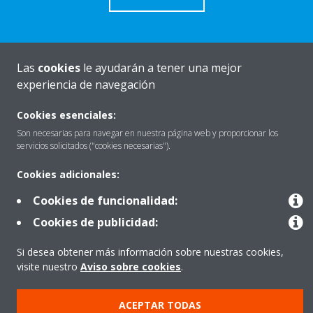
Las
cookies
le ayudarán a tener una mejor
Quiénes somos
experiencia de navegación
Cookies esenciales:
Destacados
Son necesarias para navegar en nuestra página web y proporcionar los
servicios solicitados ("cookies necesarias").
Cookies adicionales:
Contactar con Daikin
Cookies de funcionalidad:
Cookies de publicidad:
Nuestros Productos
Si desea obtener más información sobre nuestras cookies,
visite nuestro
Aviso sobre cookies
.
Copyright © Daikin
ACEPTAR TODAS