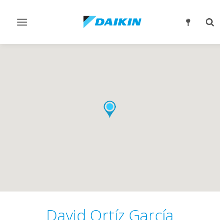
Alternar
Alt
navegación
bú
David Ortíz García