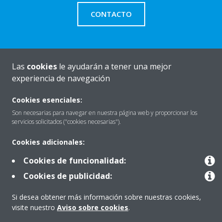
CONTACTO
Las
cookies
le ayudarán a tener una mejor
Quiénes somos
experiencia de navegación
Cookies esenciales:
Destacados
Son necesarias para navegar en nuestra página web y proporcionar los
servicios solicitados ("cookies necesarias").
Cookies adicionales:
Contactar con Daikin
Cookies de funcionalidad:
Cookies de publicidad:
Nuestros Productos
Si desea obtener más información sobre nuestras cookies,
visite nuestro
Aviso sobre cookies
.