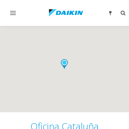
Alternar
Alt
navegación
bú
Oficina Cataluña