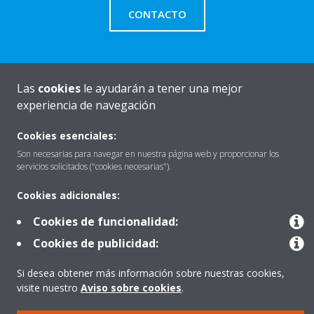
CONTACTO
Las
cookies
le ayudarán a tener una mejor
Quiénes somos
experiencia de navegación
Cookies esenciales:
Destacados
Son necesarias para navegar en nuestra página web y proporcionar los
servicios solicitados ("cookies necesarias").
Cookies adicionales:
Contactar con Daikin
Cookies de funcionalidad:
Cookies de publicidad:
Nuestros Productos
Si desea obtener más información sobre nuestras cookies,
visite nuestro
Aviso sobre cookies
.
Copyright © Daikin