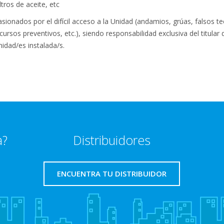
ltros de aceite, etc
casionados por el difícil acceso a la Unidad (andamios, grúas, falsos
rsos preventivos, etc.), siendo responsabilidad exclusiva del titular d
nidad/es instalada/s.
a?
Distribuidores
ENCUENTRA TU DISTRIBUIDOR