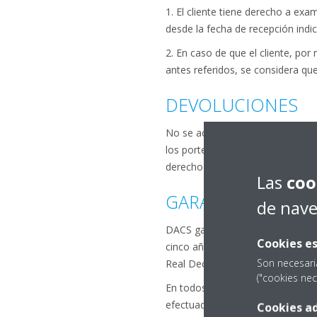
1. El cliente tiene derecho a exa
desde la fecha de recepción indi
2. En caso de que el cliente, por
antes referidos, se considera qu
DEVOLUCIONES
No se aceptan cambios o devoluci
los portes serán por parte del c
derecho a descontar del importe 
Las
coo
GARANTÍA
de nav
DACS garantiza durante dos años 
Cookies es
cinco años, y los equipos residen
Son necesari
Real Decreto Legislativo 1/2007,
("cookies nec
En todos los casos será necesari
efectuado conforme a la normativ
Cookies ad