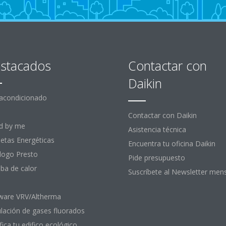
stacados
Contactar con
Daikin
 acondicionado
Contactar con Daikin
d by me
Asistencia técnica
uetas Energéticas
Encuentra tu oficina Daikin
logo Presto
Pide presupuesto
a de calor
Suscríbete al Newsletter men
ware VRV/Altherma
lación de gases fluorados
fica tu edifico ecológico