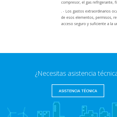
compresor, el gas refrigerante, fi
. - Los gastos extraordinarios o
de esos elementos, permisos, recu
acceso seguro y suficiente a la u
¿Necesitas asistencia técnic
ASISTENCIA TÉCNICA