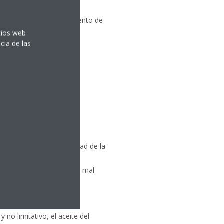
os por el mal funcionamiento de
itios web
cia de las
ación del fabricante.
o del producto, cuando la
namiento) y/o mala calidad de la
n producir obstrucción,
quipo, provocando daños o mal
 no limitativo, el aceite del