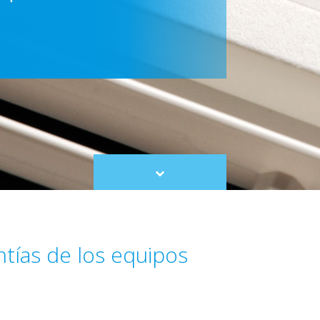
Scroll
to
content
ntías de los equipos