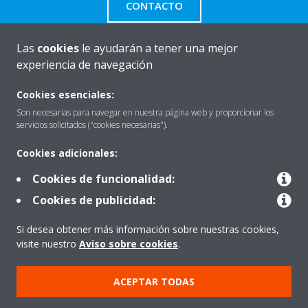
CONTACTO
Las
cookies
le ayudarán a tener una mejor
experiencia de navegación
Quiénes somos
Cookies esenciales:
Son necesarias para navegar en nuestra página web y proporcionar los
servicios solicitados ("cookies necesarias").
Destacados
Cookies adicionales:
Cookies de funcionalidad:
Contactar con Daikin
Cookies de publicidad:
Si desea obtener más información sobre nuestras cookies,
Nuestros Productos
visite nuestro
Aviso sobre cookies
.
ACEPTAR TODAS
Copyright © Daikin