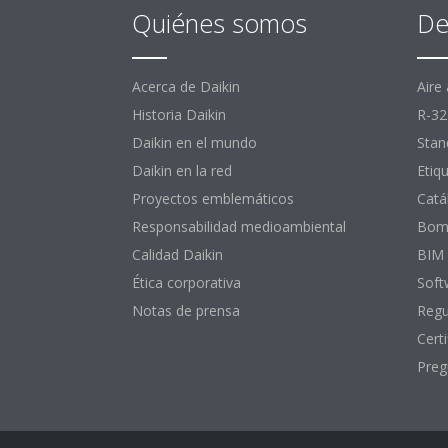
Quiénes somos
De
Acerca de Daikin
Aire
Historia Daikin
R-32
Daikin en el mundo
Stan
Daikin en la red
Etiq
Proyectos emblemáticos
Catá
Responsabilidad medioambiental
Bomb
Calidad Daikin
BIM
Ética corporativa
Soft
Notas de prensa
Regu
Certi
Preg