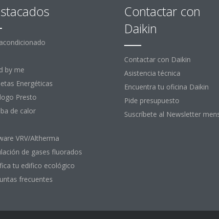
stacados
Contactar con
Daikin
 acondicionado
Contactar con Daikin
d by me
Asistencia técnica
uetas Energéticas
Encuentra tu oficina Daikin
logo Presto
Pide presupuesto
a de calor
Suscríbete al Newsletter men
ware VRV/Altherma
lación de gases fluorados
fica tu edifico ecológico
untas frecuentes