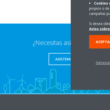
Cookies 
propios o de 
campañas pub
Si desea obt
Aviso sobre
¿Necesitas asistencia técnic
ACEPTA
ASISTENCIA TÉCNICA
Administ