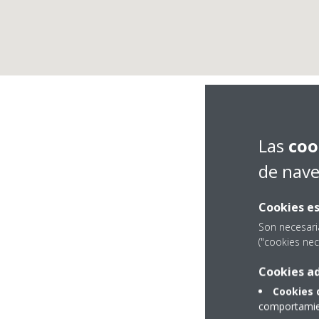
Las
coo
de nav
Cookies es
Son necesari
("cookies nec
Cookies ad
Polígono Industrial 
Cookies 
48510 Trapagaran
comportamien