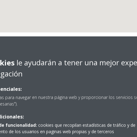
Asitur Clima, S.L.
kies
le ayudarán a tener una mejor expe
egación
enciales:
as para navegar en nuestra página web y proporcionar los servicios s
esarias").
icionales:
Aurrera, 8
Obtener dirección
de funcionalidad:
cookies que recopilan estadísticas de tráfico y de
to de los usuarios en paginas web propias y de terceros