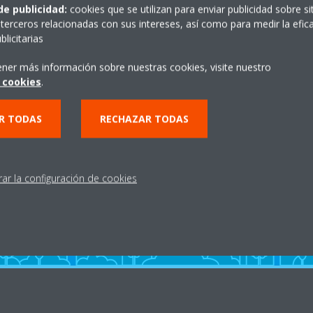
de publicidad:
cookies que se utilizan para enviar publicidad sobre s
terceros relacionadas con sus intereses, así como para medir la efica
licitarias
ener más información sobre nuestras cookies, visite nuestro
 cookies
.
a?
Distribuidores
R TODAS
RECHAZAR TODAS
ENCUENTRA TU DISTRIBUIDOR
rar la configuración de cookies