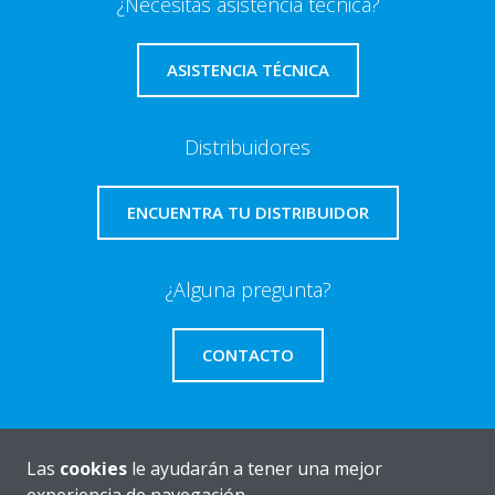
¿Necesitas asistencia técnica?
ASISTENCIA TÉCNICA
Distribuidores
ENCUENTRA TU DISTRIBUIDOR
¿Alguna pregunta?
CONTACTO
Las
cookies
le ayudarán a tener una mejor
Quiénes somos