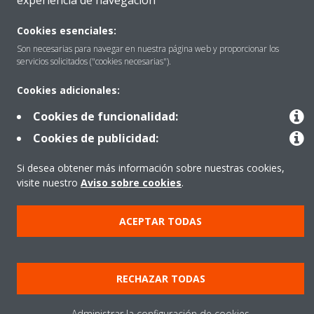
experiencia de navegación
Cookies esenciales:
Destacados
Son necesarias para navegar en nuestra página web y proporcionar los
servicios solicitados ("cookies necesarias").
Cookies adicionales:
Contactar con Daikin
Cookies de funcionalidad:
Cookies de publicidad:
Nuestros Productos
Si desea obtener más información sobre nuestras cookies,
visite nuestro
Aviso sobre cookies
.
Copyright © Daikin
ACEPTAR TODAS
Aviso Legal
Cookies
Política de Protección de Datos
Ética corporativa
Prensa
Data Act
RECHAZAR TODAS
Administrar la configuración de cookies