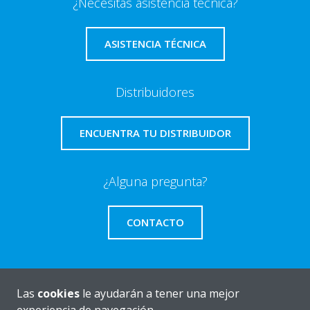
¿Necesitas asistencia técnica?
ASISTENCIA TÉCNICA
Distribuidores
ENCUENTRA TU DISTRIBUIDOR
¿Alguna pregunta?
CONTACTO
Las
cookies
le ayudarán a tener una mejor
Quiénes somos