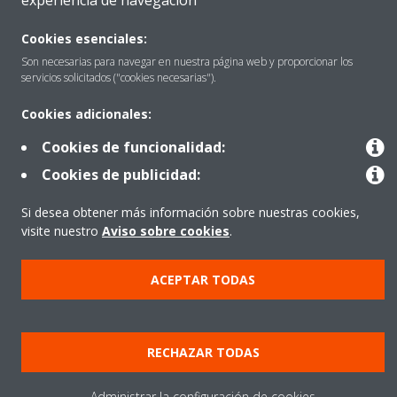
experiencia de navegación
Cookies esenciales:
Destacados
Son necesarias para navegar en nuestra página web y proporcionar los
servicios solicitados ("cookies necesarias").
Cookies adicionales:
Contactar con Daikin
Cookies de funcionalidad:
Cookies de publicidad:
Nuestros Productos
Si desea obtener más información sobre nuestras cookies,
visite nuestro
Aviso sobre cookies
.
Copyright © Daikin
ACEPTAR TODAS
Aviso Legal
Cookies
Política de Protección de Datos
Ética corporativa
Prensa
Data Act
RECHAZAR TODAS
Administrar la configuración de cookies