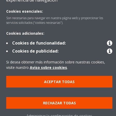
experiencia de navegación
Cookies esenciales:
Destacados
Son necesarias para navegar en nuestra página web y proporcionar los
servicios solicitados ("cookies necesarias").
Cookies adicionales:
Contactar con Daikin
Cookies de funcionalidad:
Cookies de publicidad:
Nuestros Productos
Si desea obtener más información sobre nuestras cookies,
visite nuestro
Aviso sobre cookies
.
Copyright © Daikin
ACEPTAR TODAS
Aviso Legal
Cookies
Política de Protección de Datos
Ética corporativa
Prensa
Data Act
RECHAZAR TODAS
Administrar la configuración de cookies