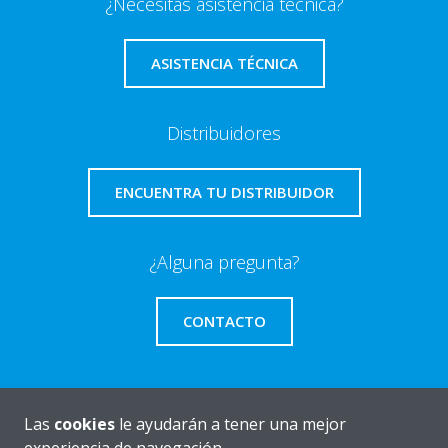
¿Necesitas asistencia técnica?
ASISTENCIA TÉCNICA
Distribuidores
ENCUENTRA TU DISTRIBUIDOR
¿Alguna pregunta?
CONTACTO
Las
cookies
le ayudarán a tener una mejor
Quiénes somos