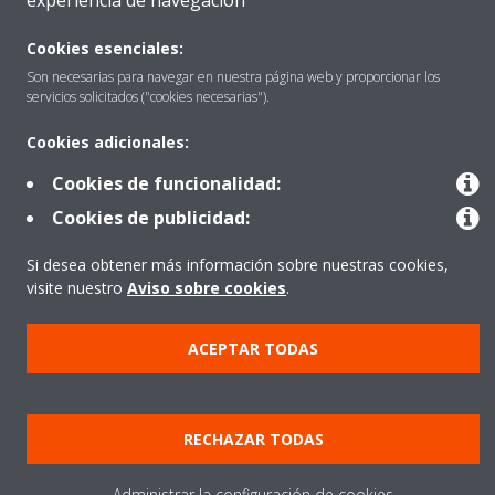
experiencia de navegación
Cookies esenciales:
Destacados
Son necesarias para navegar en nuestra página web y proporcionar los
servicios solicitados ("cookies necesarias").
Cookies adicionales:
Contactar con Daikin
Cookies de funcionalidad:
Cookies de publicidad:
Nuestros Productos
Si desea obtener más información sobre nuestras cookies,
visite nuestro
Aviso sobre cookies
.
Copyright © Daikin
ACEPTAR TODAS
Aviso Legal
Cookies
Política de Protección de Datos
Ética corporativa
Prensa
Data Act
RECHAZAR TODAS
Administrar la configuración de cookies