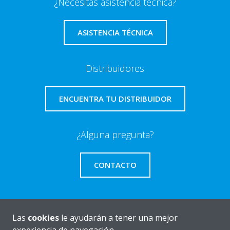
¿Necesitas asistencia técnica?
ASISTENCIA TÉCNICA
Distribuidores
ENCUENTRA TU DISTRIBUIDOR
¿Alguna pregunta?
CONTACTO
Las
cookies
le ayudarán a tener una mejor
Quiénes somos