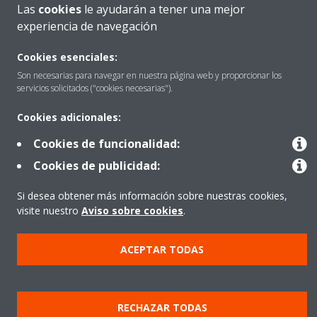
Las
cookies
le ayudarán a tener una mejor
Quiénes somos
experiencia de navegación
Cookies esenciales:
Destacados
Son necesarias para navegar en nuestra página web y proporcionar los
servicios solicitados ("cookies necesarias").
Cookies adicionales:
Contactar con Daikin
Cookies de funcionalidad:
Cookies de publicidad:
Nuestros Productos
Si desea obtener más información sobre nuestras cookies,
visite nuestro
Aviso sobre cookies
.
Copyright © Daikin
ACEPTAR TODAS
Aviso Legal
Cookies
Política de Protección de Datos
Ética corporativa
Prensa
Data Act
RECHAZAR TODAS