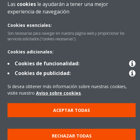
Las
cookies
le ayudarán a tener una mejor
Quiénes somos
experiencia de navegación
Cookies esenciales:
Destacados
Son necesarias para navegar en nuestra página web y proporcionar los
servicios solicitados ("cookies necesarias").
Cookies adicionales:
Contactar con Daikin
Cookies de funcionalidad:
Cookies de publicidad:
Nuestros Productos
Si desea obtener más información sobre nuestras cookies,
visite nuestro
Aviso sobre cookies
.
Copyright © Daikin
ACEPTAR TODAS
Aviso Legal
Cookies
Política de Protección de Datos
Ética corporativa
Prensa
Data Act
RECHAZAR TODAS