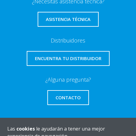
¿Necesitas asistencia técnica?
ASISTENCIA TÉCNICA
Distribuidores
ENCUENTRA TU DISTRIBUIDOR
¿Alguna pregunta?
CONTACTO
Las
cookies
le ayudarán a tener una mejor
Quiénes somos