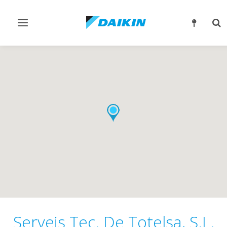
Alternar
Alt
navegación
bú
Serveis Tec. De Totelsa, S.L.