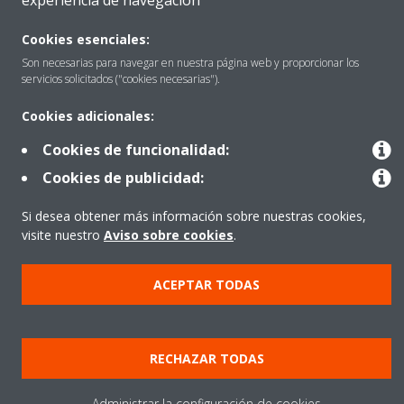
experiencia de navegación
Cookies esenciales:
Destacados
Son necesarias para navegar en nuestra página web y proporcionar los
servicios solicitados ("cookies necesarias").
Cookies adicionales:
Contactar con Daikin
Cookies de funcionalidad:
Cookies de publicidad:
Nuestros Productos
Si desea obtener más información sobre nuestras cookies,
visite nuestro
Aviso sobre cookies
.
Copyright © Daikin
ACEPTAR TODAS
Aviso Legal
Cookies
Política de Protección de Datos
Ética corporativa
Prensa
Data Act
RECHAZAR TODAS
Administrar la configuración de cookies