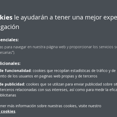
yor a 100 kW
kies
le ayudarán a tener una mejor expe
egación
rece a continuación para poder recibir
enciales:
as para navegar en nuestra página web y proporcionar los servicios s
esarias").
icionales:
Scroll
to
de funcionalidad:
cookies que recopilan estadísticas de tráfico y de
content
to de los usuarios en paginas web propias y de terceros
de publicidad:
cookies que se utilizan para enviar publicidad sobre s
a?
Distribuidores
terceros relacionadas con sus intereses, así como para medir la efica
licitarias
ener más información sobre nuestras cookies, visite nuestro
ENCUENTRA TU DISTRIBUIDOR
 cookies
.