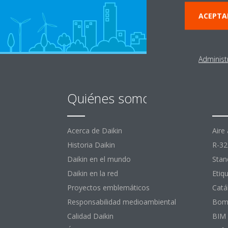
ACEPTA
Administ
Quiénes somos
De
Acerca de Daikin
Aire
Historia Daikin
R-32
Daikin en el mundo
Stan
Daikin en la red
Etiq
Proyectos emblemáticos
Catá
Responsabilidad medioambiental
Bomb
Calidad Daikin
BIM