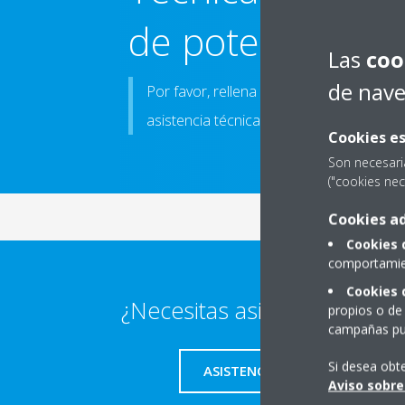
de potencia ma
Las
coo
de nav
Por favor, rellena el formulario que apa
asistencia técnica
Cookies es
Son necesari
("cookies nec
Cookies ad
Cookies 
comportamien
Cookies 
¿Necesitas asistencia técnic
propios o de 
campañas pub
Si desea obt
ASISTENCIA TÉCNICA
Aviso sobre