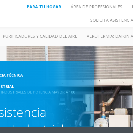
PARA TU HOGAR
ÁREA DE PROFESIONALES
SOLICITA ASISTENC
PURIFICADORES Y CALIDAD DEL AIRE
AEROTERMIA: DAIKIN
CIA TÉCNICA
USTRIAL
 INDUSTRIALES DE POTENCIA MAYOR A 100
sistencia
s Industriales