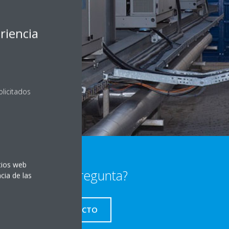
riencia
olicitados
itios web
¿Alguna pregunta?
cia de las
CONTACTO