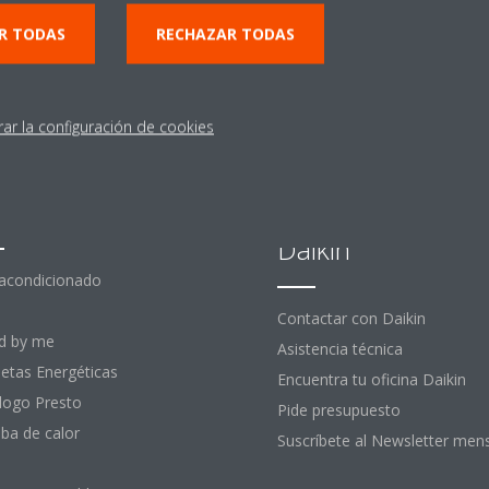
R TODAS
RECHAZAR TODAS
rar la configuración de cookies
stacados
Contactar con
Daikin
 acondicionado
Contactar con Daikin
d by me
Asistencia técnica
uetas Energéticas
Encuentra tu oficina Daikin
logo Presto
Pide presupuesto
a de calor
Suscríbete al Newsletter men