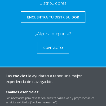
Distribuidores
ENCUENTRA TU DISTRIBUIDOR
¿Alguna pregunta?
CONTACTO
Las
cookies
le ayudarán a tener una mejor
Quiénes somos
experiencia de navegación
Cookies esenciales:
Destacados
Son necesarias para navegar en nuestra página web y proporcionar los
servicios solicitados ("cookies necesarias").