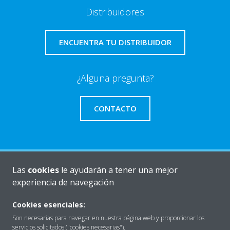
Distribuidores
ENCUENTRA TU DISTRIBUIDOR
¿Alguna pregunta?
CONTACTO
Las
cookies
le ayudarán a tener una mejor
Quiénes somos
experiencia de navegación
Cookies esenciales:
Destacados
Son necesarias para navegar en nuestra página web y proporcionar los
servicios solicitados ("cookies necesarias").